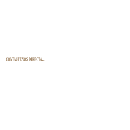
Reservar ahora
Para una respuesta más rápida,
envíenos un mensaje en
WhatsApp.
CONTÁCTENOS DIRECTAMENTE
Síganos
© 2025 por Casa Carrusel
política de privacidad